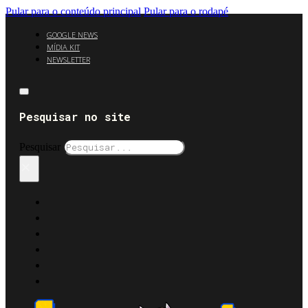
Pular para o conteúdo principal
Pular para o rodapé
GOOGLE NEWS
MÍDIA KIT
NEWSLETTER
Pesquisar no site
Pesquisar
×