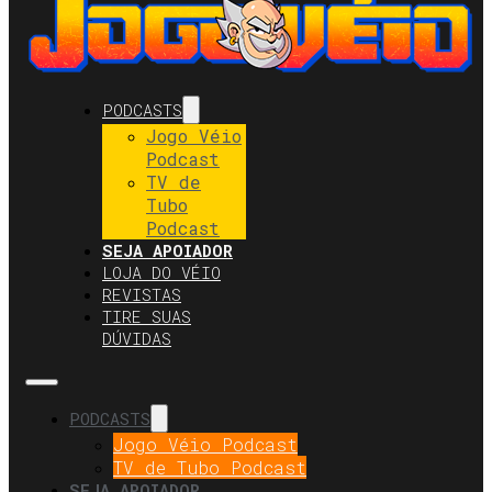
PODCASTS
Jogo Véio
Podcast
TV de
Tubo
Podcast
SEJA APOIADOR
LOJA DO VÉIO
REVISTAS
TIRE SUAS
DÚVIDAS
PODCASTS
Jogo Véio Podcast
TV de Tubo Podcast
SEJA APOIADOR