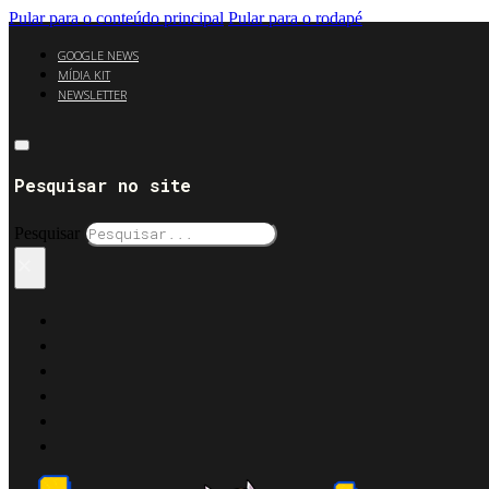
Pular para o conteúdo principal
Pular para o rodapé
GOOGLE NEWS
MÍDIA KIT
NEWSLETTER
Pesquisar no site
Pesquisar
×