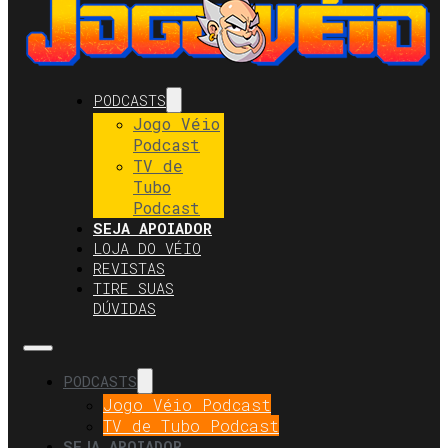
PODCASTS
Jogo Véio
Podcast
TV de
Tubo
Podcast
SEJA APOIADOR
LOJA DO VÉIO
REVISTAS
TIRE SUAS
DÚVIDAS
PODCASTS
Jogo Véio Podcast
TV de Tubo Podcast
SEJA APOIADOR