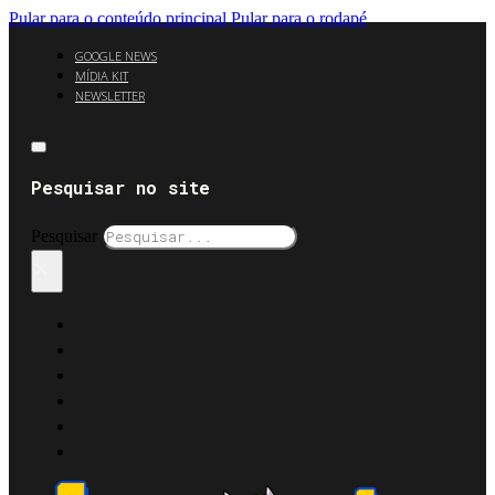
Pular para o conteúdo principal
Pular para o rodapé
GOOGLE NEWS
MÍDIA KIT
NEWSLETTER
Pesquisar no site
Pesquisar
×