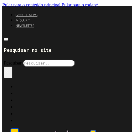
Pular para o conteúdo principal
Pular para o rodapé
GOOGLE NEWS
MÍDIA KIT
NEWSLETTER
Pesquisar no site
Pesquisar
×