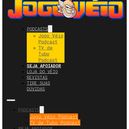
PODCASTS
Jogo Véio
Podcast
TV de
Tubo
Podcast
SEJA APOIADOR
LOJA DO VÉIO
REVISTAS
TIRE SUAS
DÚVIDAS
PODCASTS
Jogo Véio Podcast
TV de Tubo Podcast
SEJA APOIADOR