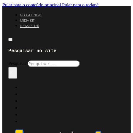
Pular para o conteúdo principal
Pular para o rodapé
GOOGLE NEWS
MÍDIA KIT
NEWSLETTER
Pesquisar no site
Pesquisar
×