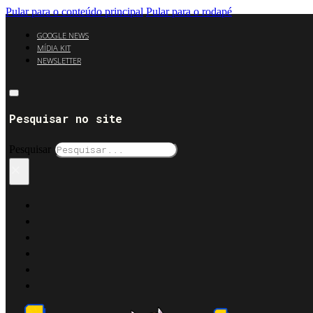
Pular para o conteúdo principal
Pular para o rodapé
GOOGLE NEWS
MÍDIA KIT
NEWSLETTER
Pesquisar no site
Pesquisar
×