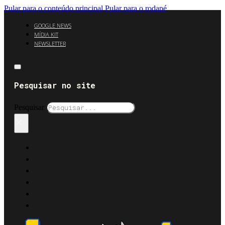
Pular para o conteúdo principal
Pular para o rodapé
GOOGLE NEWS
MÍDIA KIT
NEWSLETTER
Pesquisar no site
Pesquisar
×