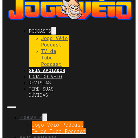
PODCASTS
Jogo Véio
Podcast
TV de
Tubo
Podcast
SEJA APOIADOR
LOJA DO VÉIO
REVISTAS
TIRE SUAS
DÚVIDAS
PODCASTS
Jogo Véio Podcast
TV de Tubo Podcast
SEJA APOIADOR