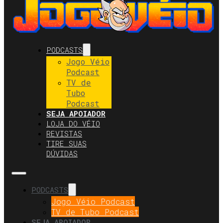
PODCASTS
Jogo Véio
Podcast
TV de
Tubo
Podcast
SEJA APOIADOR
LOJA DO VÉIO
REVISTAS
TIRE SUAS
DÚVIDAS
PODCASTS
Jogo Véio Podcast
TV de Tubo Podcast
SEJA APOIADOR