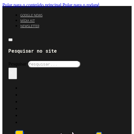
Pular para o conteúdo principal
Pular para o rodapé
GOOGLE NEWS
MÍDIA KIT
NEWSLETTER
Pesquisar no site
Pesquisar
×