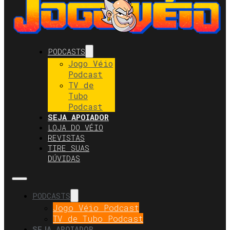
PODCASTS
Jogo Véio
Podcast
TV de
Tubo
Podcast
SEJA APOIADOR
LOJA DO VÉIO
REVISTAS
TIRE SUAS
DÚVIDAS
PODCASTS
Jogo Véio Podcast
TV de Tubo Podcast
SEJA APOIADOR