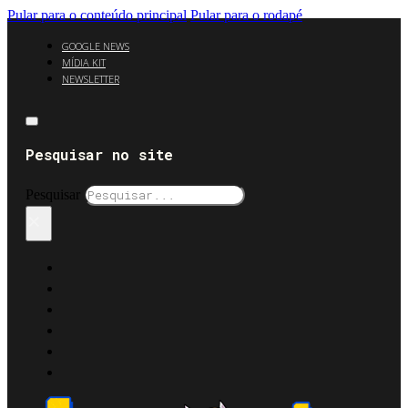
Pular para o conteúdo principal
Pular para o rodapé
GOOGLE NEWS
MÍDIA KIT
NEWSLETTER
Pesquisar no site
Pesquisar
×