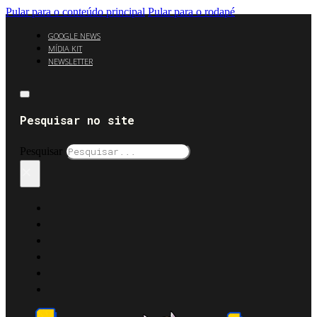
Pular para o conteúdo principal
Pular para o rodapé
GOOGLE NEWS
MÍDIA KIT
NEWSLETTER
Pesquisar no site
Pesquisar
×