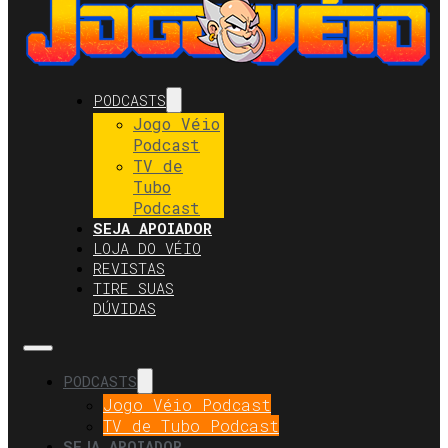
PODCASTS
Jogo Véio
Podcast
TV de
Tubo
Podcast
SEJA APOIADOR
LOJA DO VÉIO
REVISTAS
TIRE SUAS
DÚVIDAS
PODCASTS
Jogo Véio Podcast
TV de Tubo Podcast
SEJA APOIADOR