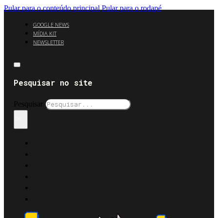
Pular para o conteúdo principal
Pular para o rodapé
GOOGLE NEWS
MÍDIA KIT
NEWSLETTER
Pesquisar no site
Pesquisar
×