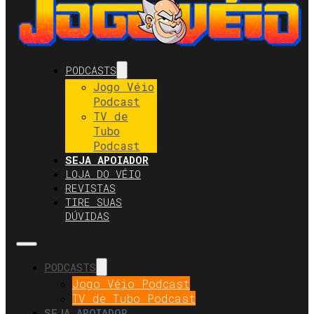
PODCASTS
Jogo Véio
Podcast
TV de
Tubo
Podcast
SEJA APOIADOR
LOJA DO VÉIO
REVISTAS
TIRE SUAS
DÚVIDAS
PODCASTS
Jogo Véio Podcast
TV de Tubo Podcast
SEJA APOIADOR