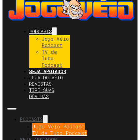
PODCASTS
Jogo Véio
Podcast
TV de
Tubo
Podcast
SEJA APOIADOR
LOJA DO VÉIO
REVISTAS
TIRE SUAS
DÚVIDAS
PODCASTS
Jogo Véio Podcast
TV de Tubo Podcast
SEJA APOIADOR