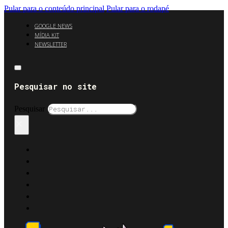
Pular para o conteúdo principal
Pular para o rodapé
GOOGLE NEWS
MÍDIA KIT
NEWSLETTER
Pesquisar no site
Pesquisar
×