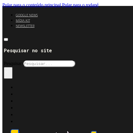
Pular para o conteúdo principal
Pular para o rodapé
GOOGLE NEWS
MÍDIA KIT
NEWSLETTER
Pesquisar no site
Pesquisar
×