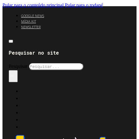
Pular para o conteúdo principal
Pular para o rodapé
GOOGLE NEWS
MÍDIA KIT
NEWSLETTER
Pesquisar no site
Pesquisar
×