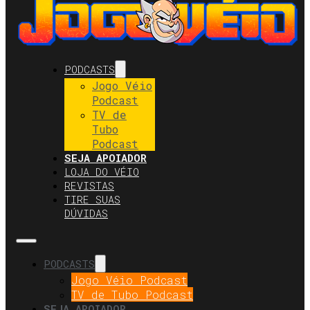
PODCASTS
Jogo Véio
Podcast
TV de
Tubo
Podcast
SEJA APOIADOR
LOJA DO VÉIO
REVISTAS
TIRE SUAS
DÚVIDAS
PODCASTS
Jogo Véio Podcast
TV de Tubo Podcast
SEJA APOIADOR