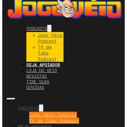
PODCASTS
Jogo Véio
Podcast
TV de
Tubo
Podcast
SEJA APOIADOR
LOJA DO VÉIO
REVISTAS
TIRE SUAS
DÚVIDAS
PODCASTS
Jogo Véio Podcast
TV de Tubo Podcast
SEJA APOIADOR