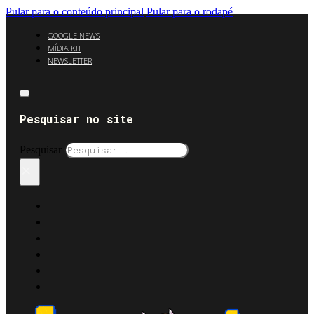
Pular para o conteúdo principal
Pular para o rodapé
GOOGLE NEWS
MÍDIA KIT
NEWSLETTER
Pesquisar no site
Pesquisar
×