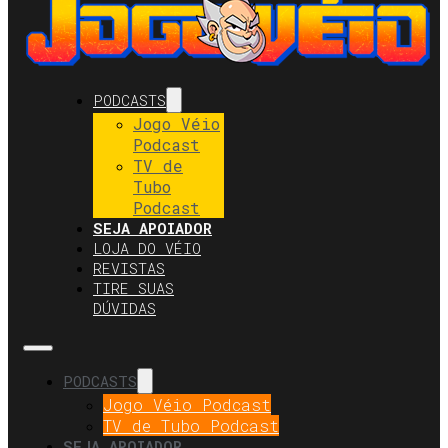
PODCASTS
Jogo Véio
Podcast
TV de
Tubo
Podcast
SEJA APOIADOR
LOJA DO VÉIO
REVISTAS
TIRE SUAS
DÚVIDAS
PODCASTS
Jogo Véio Podcast
TV de Tubo Podcast
SEJA APOIADOR