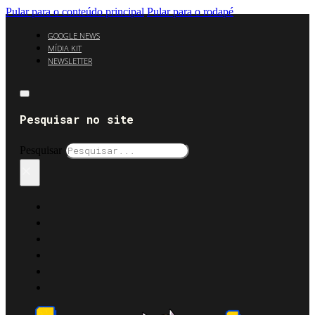
Pular para o conteúdo principal
Pular para o rodapé
GOOGLE NEWS
MÍDIA KIT
NEWSLETTER
Pesquisar no site
Pesquisar
×