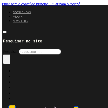
Pular para o conteúdo principal
Pular para o rodapé
GOOGLE NEWS
MÍDIA KIT
NEWSLETTER
Pesquisar no site
Pesquisar
×