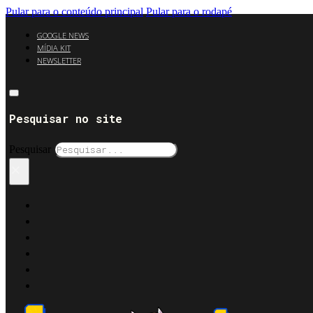
Pular para o conteúdo principal
Pular para o rodapé
GOOGLE NEWS
MÍDIA KIT
NEWSLETTER
Pesquisar no site
Pesquisar
×