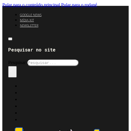
Pular para o conteúdo principal
Pular para o rodapé
GOOGLE NEWS
MÍDIA KIT
NEWSLETTER
Pesquisar no site
Pesquisar
×