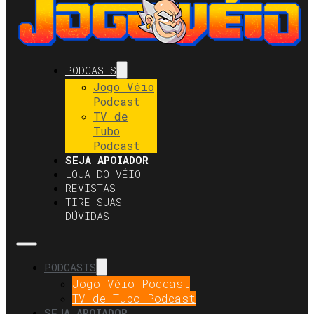
PODCASTS
Jogo Véio
Podcast
TV de
Tubo
Podcast
SEJA APOIADOR
LOJA DO VÉIO
REVISTAS
TIRE SUAS
DÚVIDAS
PODCASTS
Jogo Véio Podcast
TV de Tubo Podcast
SEJA APOIADOR