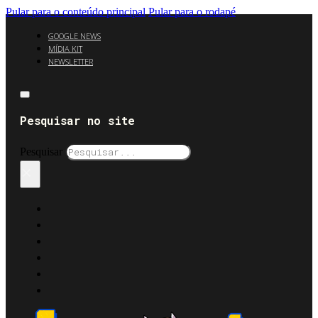
Pular para o conteúdo principal
Pular para o rodapé
GOOGLE NEWS
MÍDIA KIT
NEWSLETTER
Pesquisar no site
Pesquisar
×