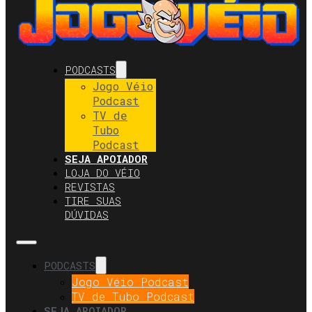
PODCASTS
Jogo Véio
Podcast
TV de
Tubo
Podcast
SEJA APOIADOR
LOJA DO VÉIO
REVISTAS
TIRE SUAS
DÚVIDAS
PODCASTS
Jogo Véio Podcast
TV de Tubo Podcast
SEJA APOIADOR