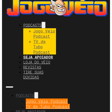
PODCASTS
Jogo Véio
Podcast
TV de
Tubo
Podcast
SEJA APOIADOR
LOJA DO VÉIO
REVISTAS
TIRE SUAS
DÚVIDAS
PODCASTS
Jogo Véio Podcast
TV de Tubo Podcast
SEJA APOIADOR