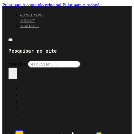
Pular para o conteúdo principal
Pular para o rodapé
GOOGLE NEWS
MÍDIA KIT
NEWSLETTER
Pesquisar no site
Pesquisar
×