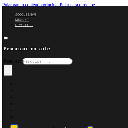
Pular para o conteúdo principal
Pular para o rodapé
GOOGLE NEWS
MÍDIA KIT
NEWSLETTER
Pesquisar no site
Pesquisar
×