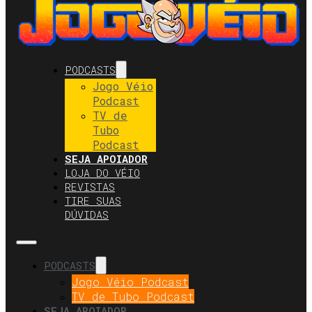
PODCASTS
Jogo Véio
Podcast
TV de
Tubo
Podcast
SEJA APOIADOR
LOJA DO VÉIO
REVISTAS
TIRE SUAS
DÚVIDAS
PODCASTS
Jogo Véio Podcast
TV de Tubo Podcast
SEJA APOIADOR