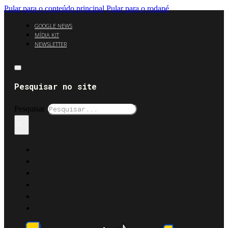
Pular para o conteúdo principal
Pular para o rodapé
GOOGLE NEWS
MÍDIA KIT
NEWSLETTER
Pesquisar no site
Pesquisar
×