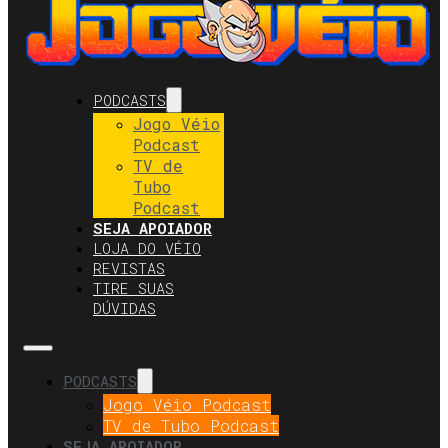
PODCASTS
Jogo Véio
Podcast
TV de
Tubo
Podcast
SEJA APOIADOR
LOJA DO VÉIO
REVISTAS
TIRE SUAS
DÚVIDAS
PODCASTS
Jogo Véio Podcast
TV de Tubo Podcast
SEJA APOIADOR