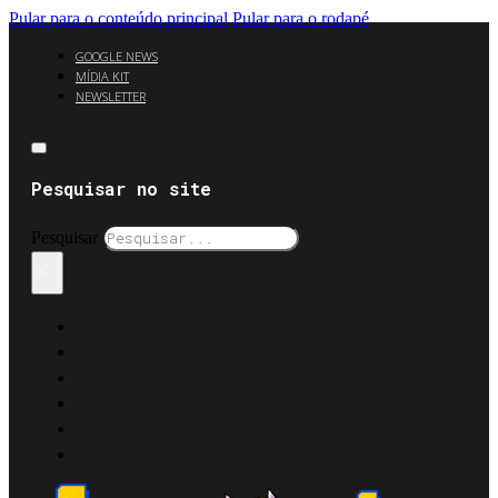
Pular para o conteúdo principal
Pular para o rodapé
GOOGLE NEWS
MÍDIA KIT
NEWSLETTER
Pesquisar no site
Pesquisar
×