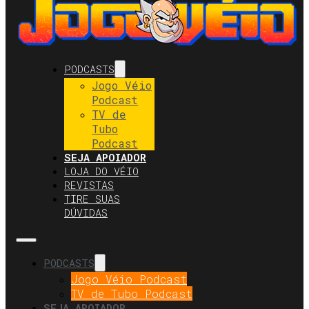
PODCASTS
Jogo Véio
Podcast
TV de
Tubo
Podcast
SEJA APOIADOR
LOJA DO VÉIO
REVISTAS
TIRE SUAS
DÚVIDAS
PODCASTS
Jogo Véio Podcast
TV de Tubo Podcast
SEJA APOIADOR