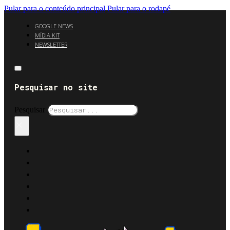
Pular para o conteúdo principal
Pular para o rodapé
GOOGLE NEWS
MÍDIA KIT
NEWSLETTER
Pesquisar no site
Pesquisar
×