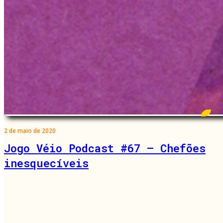
2 de maio de 2020
Jogo Véio Podcast #67 – Chefões
inesquecíveis