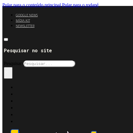
Pular para o conteúdo principal
Pular para o rodapé
GOOGLE NEWS
MÍDIA KIT
NEWSLETTER
Pesquisar no site
Pesquisar
×