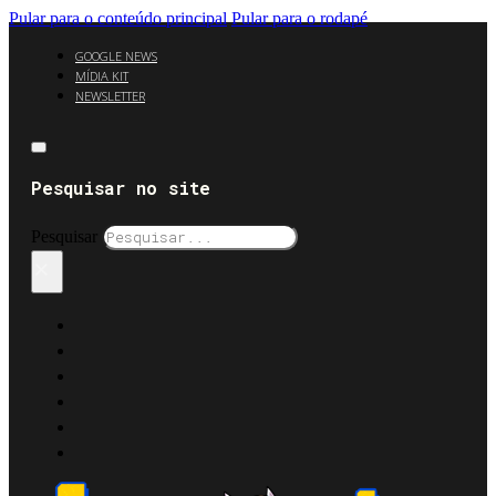
Pular para o conteúdo principal
Pular para o rodapé
GOOGLE NEWS
MÍDIA KIT
NEWSLETTER
Pesquisar no site
Pesquisar
×