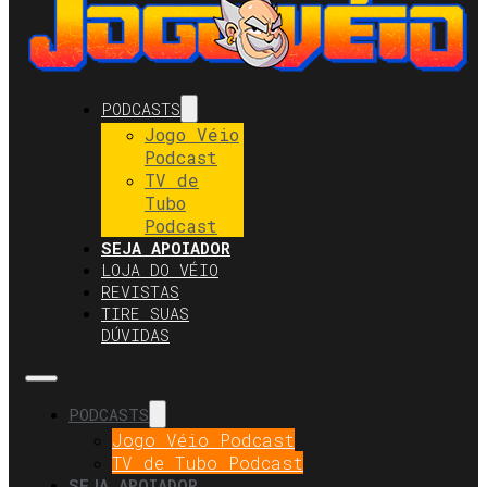
PODCASTS
Jogo Véio
Podcast
TV de
Tubo
Podcast
SEJA APOIADOR
LOJA DO VÉIO
REVISTAS
TIRE SUAS
DÚVIDAS
PODCASTS
Jogo Véio Podcast
TV de Tubo Podcast
SEJA APOIADOR