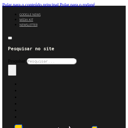
Pular para o conteúdo principal
Pular para o rodapé
GOOGLE NEWS
MÍDIA KIT
NEWSLETTER
Pesquisar no site
Pesquisar
×