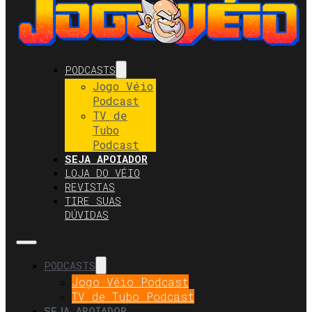
PODCASTS
Jogo Véio
Podcast
TV de
Tubo
Podcast
SEJA APOIADOR
LOJA DO VÉIO
REVISTAS
TIRE SUAS
DÚVIDAS
PODCASTS
Jogo Véio Podcast
TV de Tubo Podcast
SEJA APOIADOR