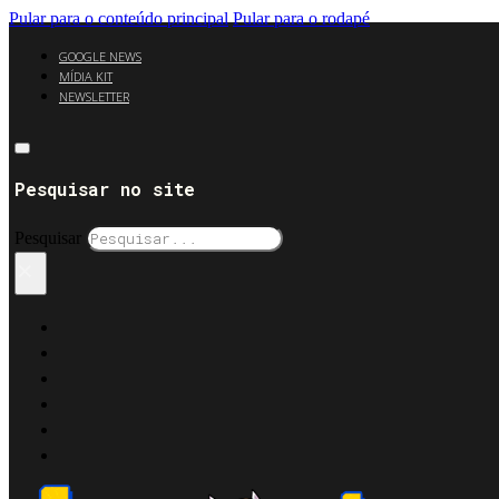
Pular para o conteúdo principal
Pular para o rodapé
GOOGLE NEWS
MÍDIA KIT
NEWSLETTER
Pesquisar no site
Pesquisar
×