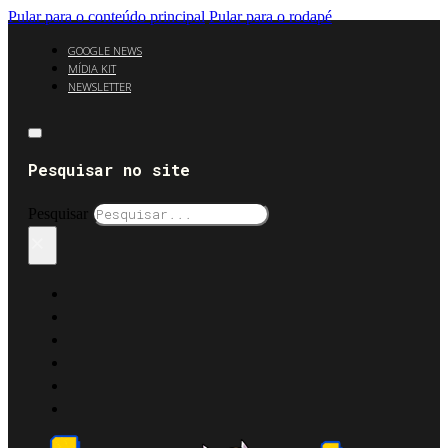
Pular para o conteúdo principal
Pular para o rodapé
GOOGLE NEWS
MÍDIA KIT
NEWSLETTER
Pesquisar no site
Pesquisar
×