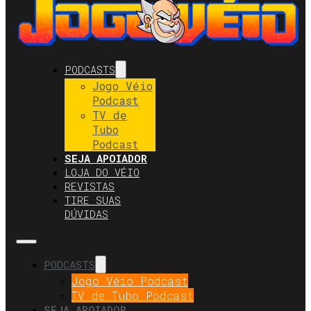
PODCASTS
Jogo Véio
Podcast
TV de
Tubo
Podcast
SEJA APOIADOR
LOJA DO VÉIO
REVISTAS
TIRE SUAS
DÚVIDAS
PODCASTS
Jogo Véio Podcast
TV de Tubo Podcast
SEJA APOIADOR