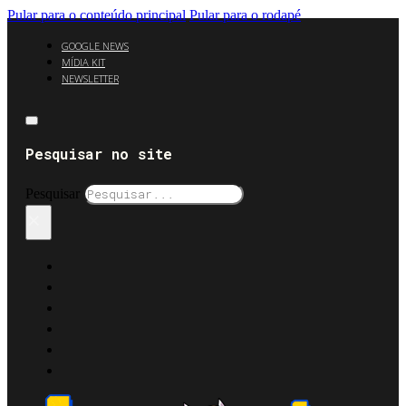
Pular para o conteúdo principal
Pular para o rodapé
GOOGLE NEWS
MÍDIA KIT
NEWSLETTER
Pesquisar no site
Pesquisar
×