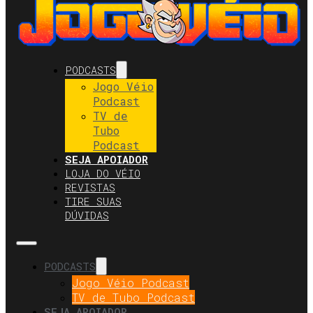
PODCASTS
Jogo Véio
Podcast
TV de
Tubo
Podcast
SEJA APOIADOR
LOJA DO VÉIO
REVISTAS
TIRE SUAS
DÚVIDAS
PODCASTS
Jogo Véio Podcast
TV de Tubo Podcast
SEJA APOIADOR