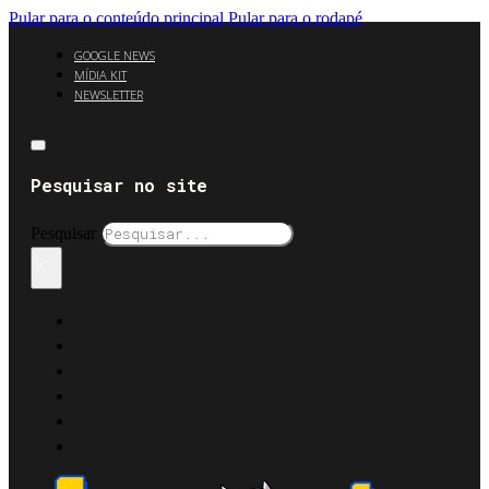
Pular para o conteúdo principal
Pular para o rodapé
GOOGLE NEWS
MÍDIA KIT
NEWSLETTER
Pesquisar no site
Pesquisar
×