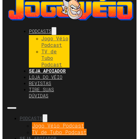
PODCASTS
Jogo Véio
Podcast
TV de
Tubo
Podcast
SEJA APOIADOR
LOJA DO VÉIO
REVISTAS
TIRE SUAS
DÚVIDAS
PODCASTS
Jogo Véio Podcast
TV de Tubo Podcast
SEJA APOIADOR