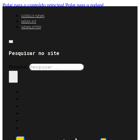
Pular para o conteúdo principal
Pular para o rodapé
GOOGLE NEWS
MÍDIA KIT
NEWSLETTER
Pesquisar no site
Pesquisar
×