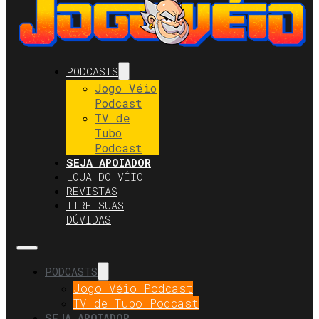
PODCASTS
Jogo Véio
Podcast
TV de
Tubo
Podcast
SEJA APOIADOR
LOJA DO VÉIO
REVISTAS
TIRE SUAS
DÚVIDAS
PODCASTS
Jogo Véio Podcast
TV de Tubo Podcast
SEJA APOIADOR