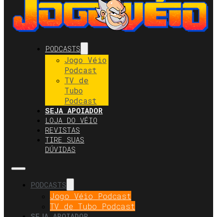
PODCASTS
Jogo Véio
Podcast
TV de
Tubo
Podcast
SEJA APOIADOR
LOJA DO VÉIO
REVISTAS
TIRE SUAS
DÚVIDAS
PODCASTS
Jogo Véio Podcast
TV de Tubo Podcast
SEJA APOIADOR