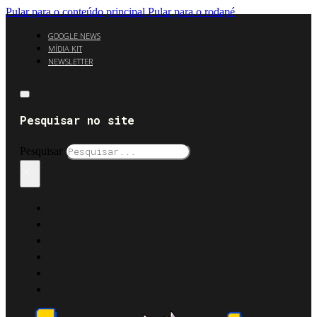
Pular para o conteúdo principal
Pular para o rodapé
GOOGLE NEWS
MÍDIA KIT
NEWSLETTER
Pesquisar no site
Pesquisar
×