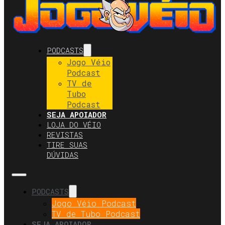
PODCASTS
Jogo Véio
Podcast
TV de
Tubo
Podcast
SEJA APOIADOR
LOJA DO VÉIO
REVISTAS
TIRE SUAS
DÚVIDAS
PODCASTS
Jogo Véio Podcast
TV de Tubo Podcast
SEJA APOIADOR