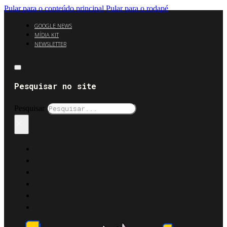
Pular para o conteúdo principal
Pular para o rodapé
GOOGLE NEWS
MÍDIA KIT
NEWSLETTER
Pesquisar no site
Pesquisar
×