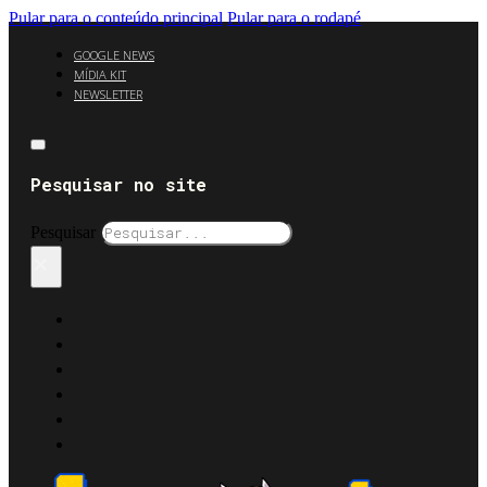
Pular para o conteúdo principal
Pular para o rodapé
GOOGLE NEWS
MÍDIA KIT
NEWSLETTER
Pesquisar no site
Pesquisar
×