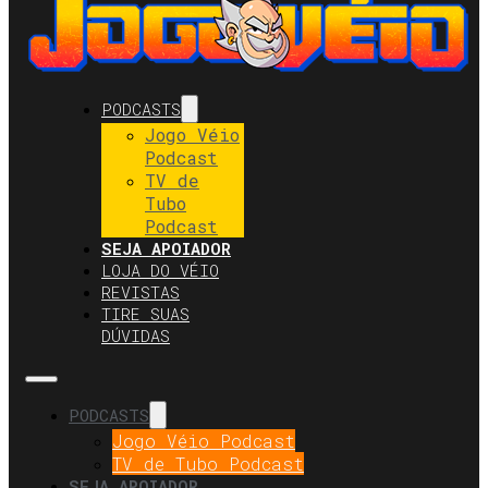
PODCASTS
Jogo Véio
Podcast
TV de
Tubo
Podcast
SEJA APOIADOR
LOJA DO VÉIO
REVISTAS
TIRE SUAS
DÚVIDAS
PODCASTS
Jogo Véio Podcast
TV de Tubo Podcast
SEJA APOIADOR