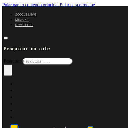
Pular para o conteúdo principal
Pular para o rodapé
GOOGLE NEWS
MÍDIA KIT
NEWSLETTER
Pesquisar no site
Pesquisar
×