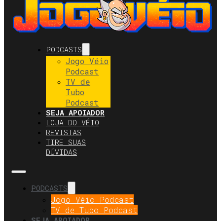
PODCASTS
Jogo Véio
Podcast
TV de
Tubo
Podcast
SEJA APOIADOR
LOJA DO VÉIO
REVISTAS
TIRE SUAS
DÚVIDAS
PODCASTS
Jogo Véio Podcast
TV de Tubo Podcast
SEJA APOIADOR