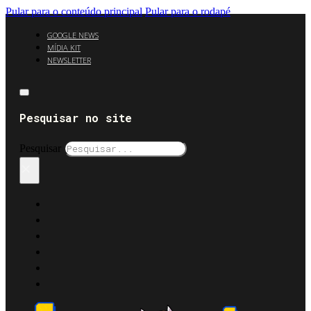
Pular para o conteúdo principal
Pular para o rodapé
GOOGLE NEWS
MÍDIA KIT
NEWSLETTER
Pesquisar no site
Pesquisar
×