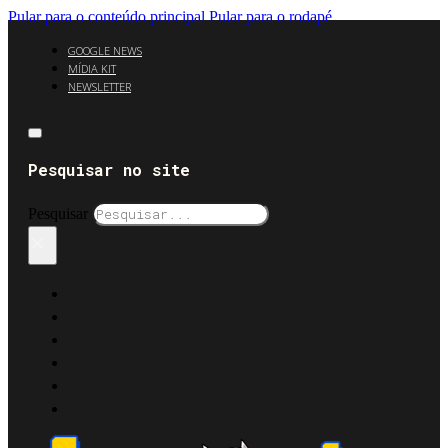
Pular para o conteúdo principal
Pular para o rodapé
GOOGLE NEWS
MÍDIA KIT
NEWSLETTER
Pesquisar no site
Pesquisar
×