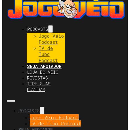
PODCASTS
Jogo Véio
Podcast
TV de
Tubo
Podcast
SEJA APOIADOR
LOJA DO VÉIO
REVISTAS
TIRE SUAS
DÚVIDAS
PODCASTS
Jogo Véio Podcast
TV de Tubo Podcast
SEJA APOIADOR