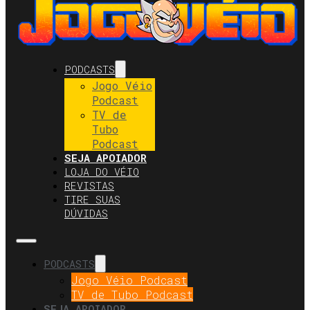
PODCASTS
Jogo Véio
Podcast
TV de
Tubo
Podcast
SEJA APOIADOR
LOJA DO VÉIO
REVISTAS
TIRE SUAS
DÚVIDAS
PODCASTS
Jogo Véio Podcast
TV de Tubo Podcast
SEJA APOIADOR