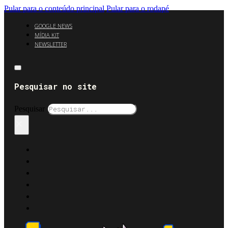
Pular para o conteúdo principal
Pular para o rodapé
GOOGLE NEWS
MÍDIA KIT
NEWSLETTER
Pesquisar no site
Pesquisar
×