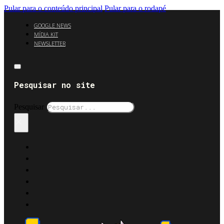
Pular para o conteúdo principal
Pular para o rodapé
GOOGLE NEWS
MÍDIA KIT
NEWSLETTER
Pesquisar no site
Pesquisar
×