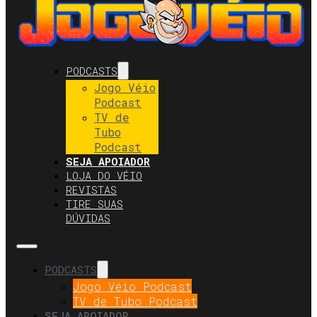
PODCASTS
Jogo Véio
Podcast
TV de
Tubo
Podcast
SEJA APOIADOR
LOJA DO VÉIO
REVISTAS
TIRE SUAS
DÚVIDAS
PODCASTS
Jogo Véio Podcast
TV de Tubo Podcast
SEJA APOIADOR