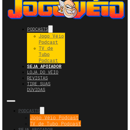
PODCASTS
Jogo Véio
Podcast
TV de
Tubo
Podcast
SEJA APOIADOR
LOJA DO VÉIO
REVISTAS
TIRE SUAS
DÚVIDAS
PODCASTS
Jogo Véio Podcast
TV de Tubo Podcast
SEJA APOIADOR