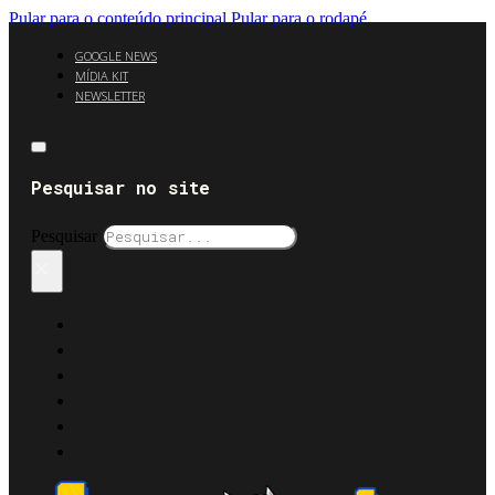
Pular para o conteúdo principal
Pular para o rodapé
GOOGLE NEWS
MÍDIA KIT
NEWSLETTER
Pesquisar no site
Pesquisar
×