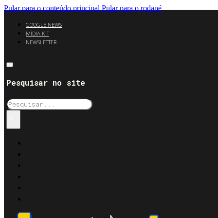
Pular para o conteúdo principal
Pular para o rodapé
GOOGLE NEWS
MÍDIA KIT
NEWSLETTER
Pesquisar no site
Pesquisar
×