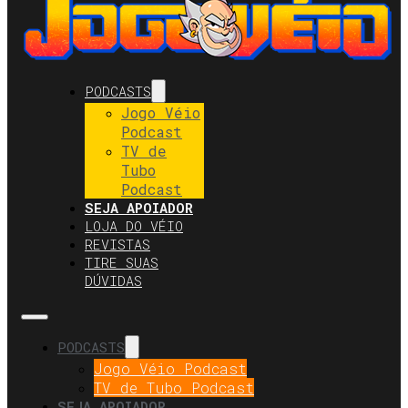
PODCASTS
Jogo Véio
Podcast
TV de
Tubo
Podcast
SEJA APOIADOR
LOJA DO VÉIO
REVISTAS
TIRE SUAS
DÚVIDAS
PODCASTS
Jogo Véio Podcast
TV de Tubo Podcast
SEJA APOIADOR