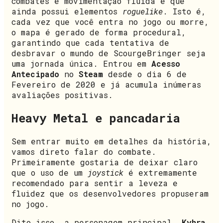
combates e movimentação fluída e que
ainda possui elementos
roguelike
. Isto é,
cada vez que você entra no jogo ou morre,
o mapa é gerado de forma procedural,
garantindo que cada tentativa de
desbravar o mundo de ScourgeBringer seja
uma jornada única. Entrou em
Acesso
Antecipado
no
Steam
desde o dia 6 de
Fevereiro de 2020 e já acumula inúmeras
avaliações positivas.
Heavy Metal e pancadaria
Sem entrar muito em detalhes da história,
vamos direto falar do combate.
Primeiramente gostaria de deixar claro
que o uso de um
joystick
é extremamente
recomendado para sentir a leveza e
fluidez que os desenvolvedores propuseram
no jogo.
Dito isso, a personagem principal,
Kyhra
,