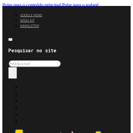
Pular para o conteúdo principal
Pular para o rodapé
GOOGLE NEWS
MÍDIA KIT
NEWSLETTER
Pesquisar no site
Pesquisar
×