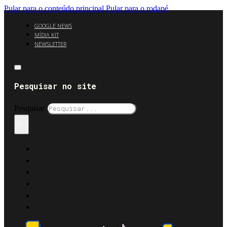
Pular para o conteúdo principal
Pular para o rodapé
GOOGLE NEWS
MÍDIA KIT
NEWSLETTER
Pesquisar no site
Pesquisar
×