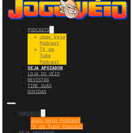
PODCASTS
Jogo Véio
Podcast
TV de
Tubo
Podcast
SEJA APOIADOR
LOJA DO VÉIO
REVISTAS
TIRE SUAS
DÚVIDAS
PODCASTS
Jogo Véio Podcast
TV de Tubo Podcast
SEJA APOIADOR