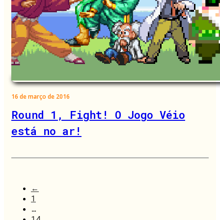
16 de março de 2016
Round 1, Fight! O Jogo Véio
está no ar!
←
1
…
14