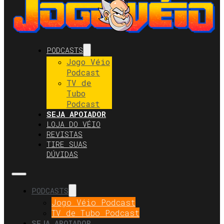
PODCASTS
Jogo Véio
Podcast
TV de
Tubo
Podcast
SEJA APOIADOR
LOJA DO VÉIO
REVISTAS
TIRE SUAS
DÚVIDAS
PODCASTS
Jogo Véio Podcast
TV de Tubo Podcast
SEJA APOIADOR