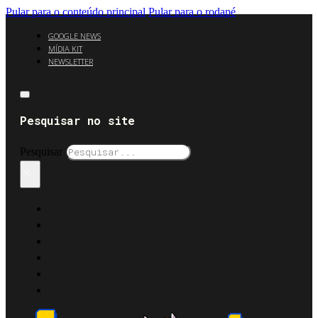
Pular para o conteúdo principal
Pular para o rodapé
GOOGLE NEWS
MÍDIA KIT
NEWSLETTER
Pesquisar no site
Pesquisar
×