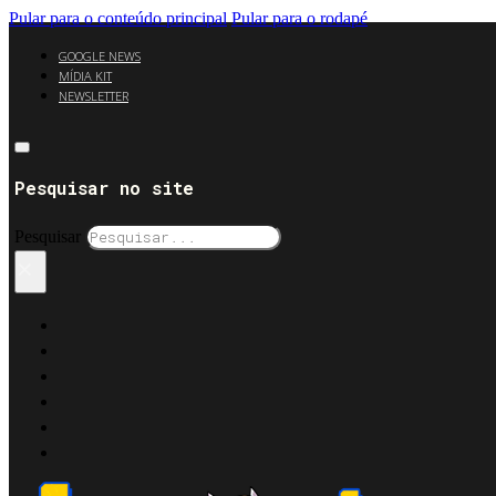
Pular para o conteúdo principal
Pular para o rodapé
GOOGLE NEWS
MÍDIA KIT
NEWSLETTER
Pesquisar no site
Pesquisar
×