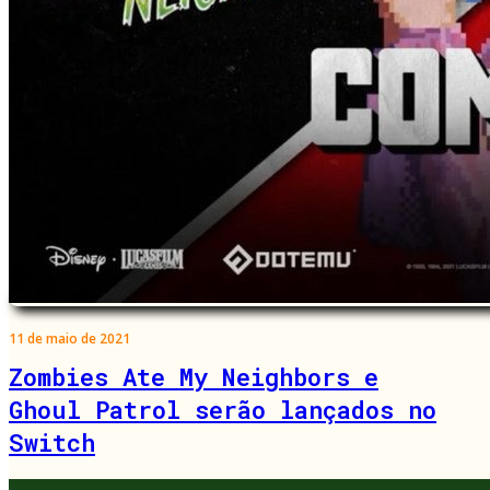
11 de maio de 2021
Zombies Ate My Neighbors e
Ghoul Patrol serão lançados no
Switch