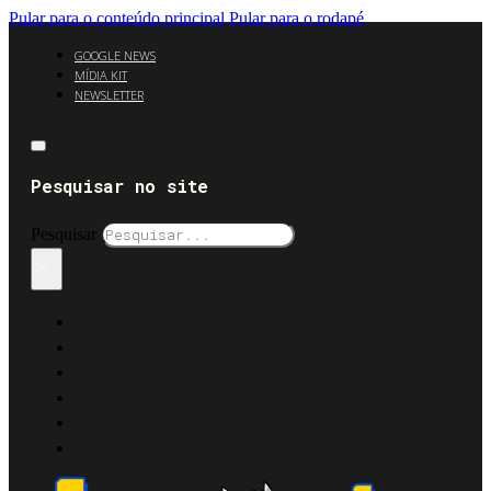
Pular para o conteúdo principal
Pular para o rodapé
GOOGLE NEWS
MÍDIA KIT
NEWSLETTER
Pesquisar no site
Pesquisar
×