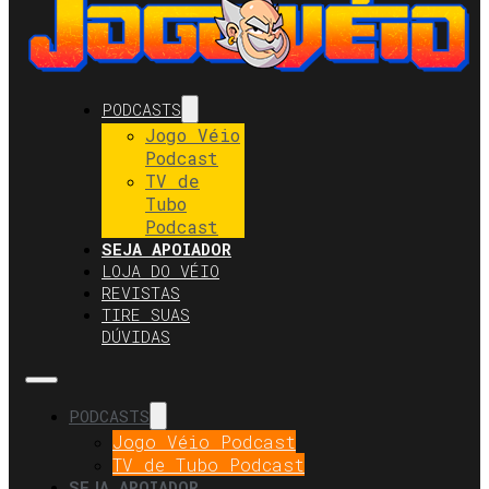
PODCASTS
Jogo Véio
Podcast
TV de
Tubo
Podcast
SEJA APOIADOR
LOJA DO VÉIO
REVISTAS
TIRE SUAS
DÚVIDAS
PODCASTS
Jogo Véio Podcast
TV de Tubo Podcast
SEJA APOIADOR