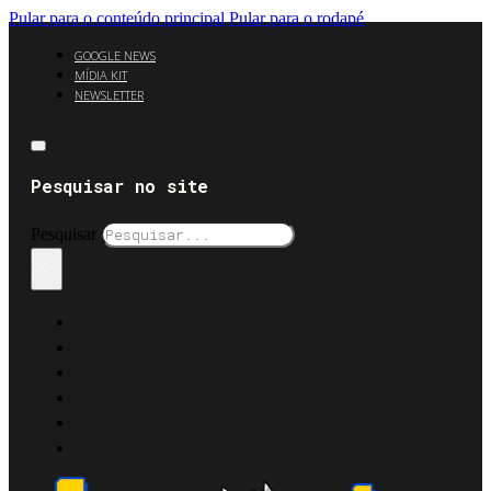
Pular para o conteúdo principal
Pular para o rodapé
GOOGLE NEWS
MÍDIA KIT
NEWSLETTER
Pesquisar no site
Pesquisar
×