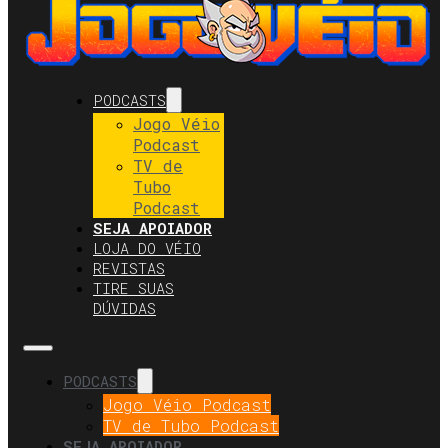
PODCASTS
Jogo Véio
Podcast
TV de
Tubo
Podcast
SEJA APOIADOR
LOJA DO VÉIO
REVISTAS
TIRE SUAS
DÚVIDAS
PODCASTS
Jogo Véio Podcast
TV de Tubo Podcast
SEJA APOIADOR