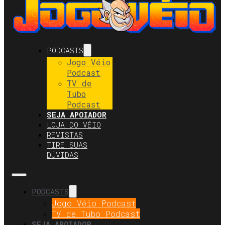
PODCASTS
Jogo Véio
Podcast
TV de
Tubo
Podcast
SEJA APOIADOR
LOJA DO VÉIO
REVISTAS
TIRE SUAS
DÚVIDAS
PODCASTS
Jogo Véio Podcast
TV de Tubo Podcast
SEJA APOIADOR