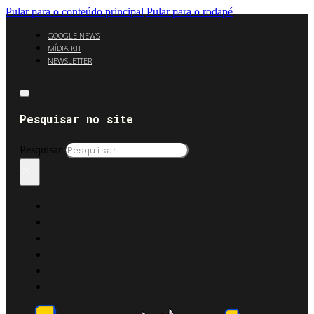
Pular para o conteúdo principal
Pular para o rodapé
GOOGLE NEWS
MÍDIA KIT
NEWSLETTER
Pesquisar no site
Pesquisar
×